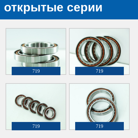
открытые серии
719
719
719
719