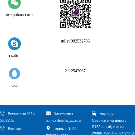
микроблоггинг
sully1992532786
скайп
2112542067
QQ
Внутренняя 0371-
Электронная
маршрут：
56535162
почта:sales@zzjxzc.com
Сверните на дорогу
S150 и выйдите на
Внешняя
адрес：№ 29
улице Хуннань, на улице