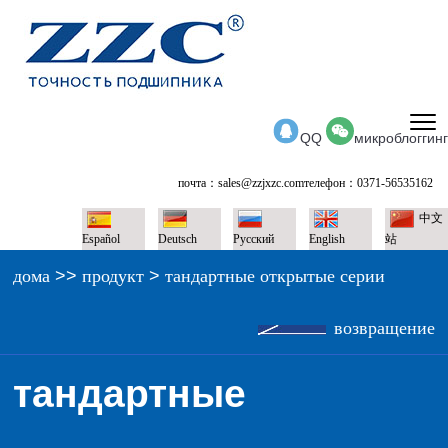
QQ
микроблоггинг
почта：sales@zzjxzc.com
телефон：0371-56535162
中文
Español
Deutsch
Pусский
English
站
дома
>>
продукт
>
тандартные открытые серии
возвращение
тандартные